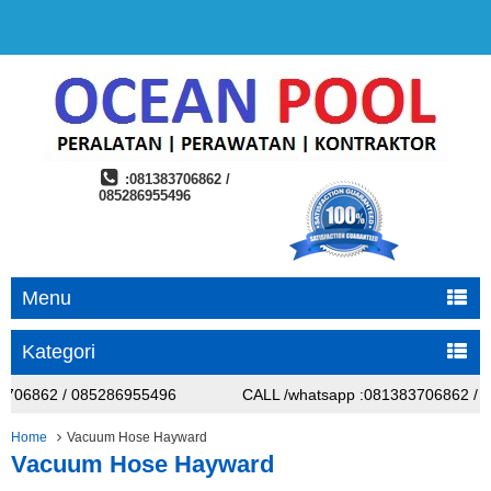
:081383706862 /
085286955496
Menu
Kategori
3706862 / 085286955496
CALL /whatsapp :081383706862 / 
3706862 / 085286955496
CALL /whatsapp :081383706862 / 
Home
Vacuum Hose Hayward
Vacuum Hose Hayward