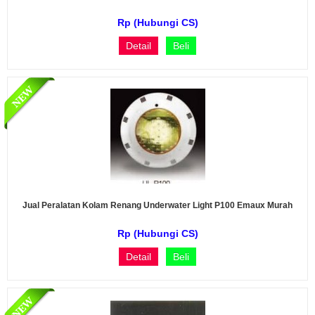
Rp (Hubungi CS)
Detail
Beli
Jual Peralatan Kolam Renang Underwater Light P100 Emaux Murah
Rp (Hubungi CS)
Detail
Beli