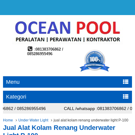
:081383706862 /
085286955496
Menu
Kategori
06862 / 085286955496
CALL /whatsapp :081383706862 / 08
06862 / 085286955496
CALL /whatsapp :081383706862 / 08
Home
Under Water Light
jual alat kolam renang underwater light P-100
Jual Alat Kolam Renang Underwater