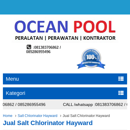
:081383706862 /
085286955496
Menu
Kategori
706862 / 085286955496
CALL /whatsapp :081383706862 / 0
706862 / 085286955496
CALL /whatsapp :081383706862 / 0
Home
Salt Chlorinator Hayward
Jual Salt Chlorinator Hayward
Jual Salt Chlorinator Hayward