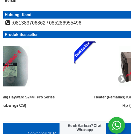
Bersih
Hubungi Kami
:081383706862 / 085286955496
Produk Bestseller
Pro Series
Heater (Pemanas) Kolam Renang Hayward 
Rp (Hubungi CS)
Butuh Bantuan?
Chat
Whatsapp
Copyright © 2014
Jual Peralatan Kolam Renang