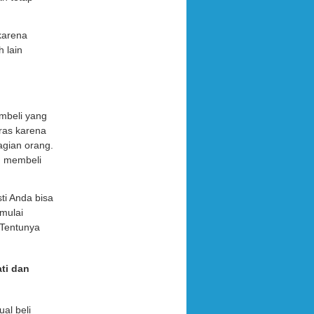
.
karena
 lain
mbeli yang
eras karena
agian orang.
g membeli
ti Anda bisa
mulai
 Tentunya
ti dan
al beli