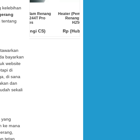
g kelebihan
sir Kolam Renang
Heater (Pemanas) Kolam
Pompa Kolam Renang
gerang
d S244T Pro
Renang Hayward
Hayward Power-Flo LX
s tentang
Series
H250FDN
Rp (Hubungi CS)
ubungi CS)
Rp (Hubungi CS)
itawarkan
nda bayarkan
uk website
tapi di
ga, di sana
yakan dan
udah sekali
yang
an ke mana
gerang,
an tetap