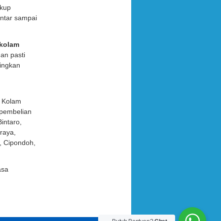
ukup
antar sampai
 kolam
an pasti
ingkan
n Kolam
 pembelian
intaro,
raya,
, Cipondoh,
asa