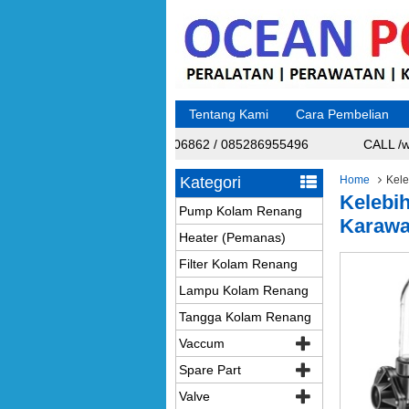
Tentang Kami
Cara Pembelian
CALL /whatsapp :081383706862 / 085286955496
CALL /wh
CALL /whatsapp :081383706862 / 085286955496
CALL /wh
Kategori
Home
Kele
Kelebi
Pump Kolam Renang
Karawa
Heater (Pemanas)
Filter Kolam Renang
Lampu Kolam Renang
Tangga Kolam Renang
Vaccum
Spare Part
Valve