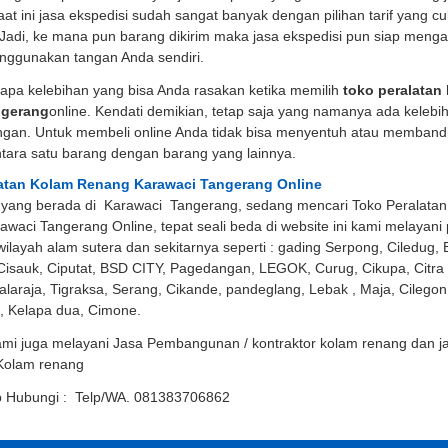
Saat ini jasa ekspedisi sudah sangat banyak dengan pilihan tarif yang c
 Jadi, ke mana pun barang dikirim maka jasa ekspedisi pun siap meng
nggunakan tangan Anda sendiri.
rapa kelebihan yang bisa Anda rasakan ketika memilih
toko peralatan
ngerang
online. Kendati demikian, tetap saja yang namanya ada kelebih
ngan. Untuk membeli online Anda tidak bisa menyentuh atau memband
tara satu barang dengan barang yang lainnya.
atan Kolam Renang Karawaci Tangerang Online
 yang berada di Karawaci Tangerang, sedang mencari Toko Peralata
waci Tangerang Online, tepat seali beda di website ini kami melayani
wilayah alam sutera dan sekitarnya seperti : gading Serpong, Ciledug, B
isauk, Ciputat, BSD CITY, Pagedangan, LEGOK, Curug, Cikupa, Citra 
alaraja, Tigraksa, Serang, Cikande, pandeglang, Lebak , Maja, Cilegon
, Kelapa dua, Cimone.
kami juga melayani Jasa Pembangunan / kontraktor kolam renang dan j
Kolam renang
ap Hubungi : Telp/WA. 081383706862