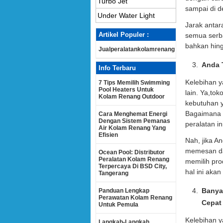
Turbo Jet
sampai di 
Under Water Light
Jarak anta
Artikel Populer :
semua serba
bahkan hing
Jualperalatankolamrenang
Anda 
Info Terbaru
Kelebihan y
7 Tips Memilih Swimming
Pool Heaters Untuk
lain. Ya,to
Kolam Renang Outdoor
kebutuhan y
Bagaimana 
Cara Menghemat Energi
Dengan Sistem Pemanas
peralatan i
Air Kolam Renang Yang
Efisien
Nah, jika A
memesan dan
Ocean Pool: Distributor
Peralatan Kolam Renang
memilih pro
Terpercaya Di BSD City,
hal ini ak
Tangerang
Banya
Panduan Lengkap
Perawatan Kolam Renang
Cepat
Untuk Pemula
Kelebihan y
Langkah-Langkah