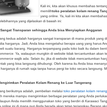
Kali ini, kita akan khusus membahas tentan
Heater (Pemanas) Kolam
Pompa Kolam Renang
Filter Pa
memilih
toko peralatan kolam renang Tan
Renang Hayward
Hayward Power-Flo LX
Haywar
yang online. Ya, kali ini kita akan membaha
H250FDN
Rp (Hubungi CS)
elebihannya yang dijelaskan di bawah ini:
Rp (Hubungi CS)
Rp (H
 Sangat Transparan sehingga Anda bisa Menyiapkan Anggaran
ang kedua adalah harganya sangat transparan di mana produk yang d
dia harganya. Jadi, Anda bisa mengetahui berapa uang yang harus A
li suatu barang. Harganya terpampang pada toko baik itu dalam bent
ommerce.
Ya, walaupun mungkin di website tidak tercantumkan akan te
commerce
wajib ada. Selain itu, jika di website tidak mencantumkan har
ntak yang bisa langsung dihubungi. Oleh karena itu Anda bisa menan
harganya di rumah saja tanpa harus pergi ke toko secara langsung. M
Mengirimkan Peralatan Kolam Renang ke Luar Tangerang
ang berikutnya adalah, pembelian melalui
toko peralatan kolam renang
lah mereka mampu mengirimkan berbagai peralatan yang Anda perluk
alaupun Anda memilih menggunakan toko yang berdiri di Karawaci Tan
 online ini di mana pun Anda berada akan tetap terjangkau.Barang ak