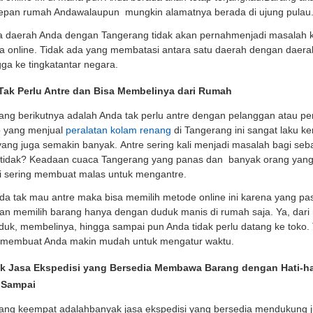
depan rumah Andawalaupun mungkin alamatnya berada di ujung pulau
ra daerah Anda dengan Tangerang tidak akan pernahmenjadi masalah 
 online. Tidak ada yang membatasi antara satu daerah dengan daerah
ga ke tingkatantar negara.
Tak Perlu Antre dan Bisa Membelinya dari Rumah
ang berikutnya adalah Anda tak perlu antre dengan pelanggan atau pe
ko yang menjual
peralatan kolam renang
di Tangerang ini sangat laku k
ang juga semakin banyak. Antre sering kali menjadi masalah bagi seb
tidak? Keadaan cuaca Tangerang yang panas dan banyak orang yan
ni sering membuat malas untuk mengantre.
nda tak mau antre maka bisa memilih metode online ini karena yang pas
 memilih barang hanya dengan duduk manis di rumah saja. Ya, dari 
duk, membelinya, hingga sampai pun Anda tidak perlu datang ke toko.
an membuat Anda makin mudah untuk mengatur waktu.
k Jasa Ekspedisi yang Bersedia Membawa Barang dengan Hati-ha
 Sampai
ang keempat adalahbanyak jasa ekspedisi yang bersedia mendukung ju