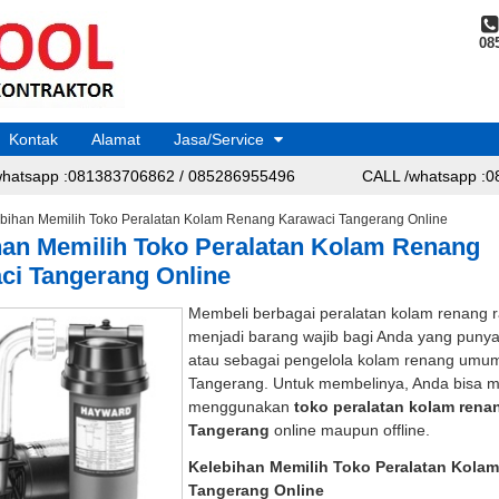
08
Kontak
Alamat
Jasa/Service
atsapp :081383706862 / 085286955496
CALL /whatsapp :08
atsapp :081383706862 / 085286955496
CALL /whatsapp :08
bihan Memilih Toko Peralatan Kolam Renang Karawaci Tangerang Online
han Memilih Toko Peralatan Kolam Renang
ci Tangerang Online
Membeli berbagai peralatan kolam renang 
menjadi barang wajib bagi Anda yang punya
atau sebagai pengelola kolam renang umum
Tangerang. Untuk membelinya, Anda bisa m
menggunakan
toko peralatan kolam rena
Tangerang
online maupun offline.
Kelebihan Memilih Toko Peralatan Kola
Tangerang Online