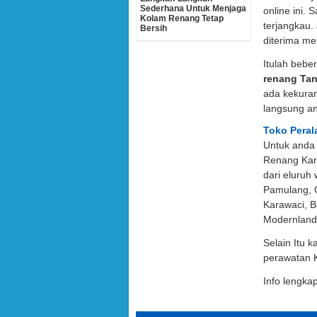
Sederhana Untuk Menjaga
online ini. 
Kolam Renang Tetap
terjangkau.
Bersih
diterima me
Itulah bebe
renang Ta
ada kekura
langsung an
Toko Peral
Untuk anda
Renang Kara
dari eluruh 
Pamulang, C
Karawaci, B
Modernland
Selain Itu 
perawatan 
Info lengk