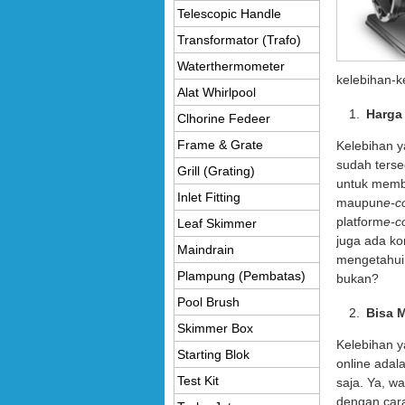
Telescopic Handle
Transformator (Trafo)
Waterthermometer
kelebihan-k
Alat Whirlpool
Harga
Clhorine Fedeer
Frame & Grate
Kelebihan y
sudah terse
Grill (Grating)
untuk membe
Inlet Fitting
maupun
e-c
platform
­e-
Leaf Skimmer
juga ada ko
Maindrain
mengetahui 
Plampung (Pembatas)
bukan?
Pool Brush
Bisa 
Skimmer Box
Kelebihan y
Starting Blok
online ada
Test Kit
saja. Ya, w
dengan cara